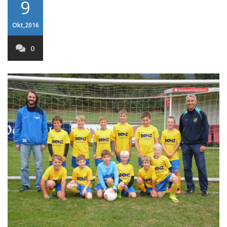
9
Okt,2016
0