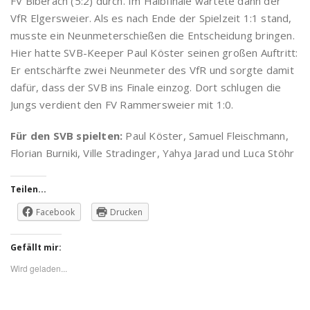
FV Biberach (5:2) durch. Im Halbfinale wartete dann der
VfR Elgersweier. Als es nach Ende der Spielzeit 1:1 stand,
musste ein Neunmeterschießen die Entscheidung bringen.
Hier hatte SVB-Keeper Paul Köster seinen großen Auftritt:
Er entschärfte zwei Neunmeter des VfR und sorgte damit
dafür, dass der SVB ins Finale einzog. Dort schlugen die
Jungs verdient den FV Rammersweier mit 1:0.
Für den SVB spielten:
Paul Köster, Samuel Fleischmann,
Florian Burniki, Ville Stradinger, Yahya Jarad und Luca Stöhr
Teilen...
Facebook
Drucken
Gefällt mir:
Wird geladen...