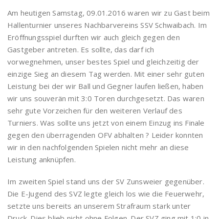
Am heutigen Samstag, 09.01.2016 waren wir zu Gast beim
Hallenturnier unseres Nachbarvereins SSV Schwaibach. Im
Eröffnungsspiel durften wir auch gleich gegen den
Gastgeber antreten. Es sollte, das darf ich
vorwegnehmen, unser bestes Spiel und gleichzeitig der
einzige Sieg an diesem Tag werden. Mit einer sehr guten
Leistung bei der wir Ball und Gegner laufen ließen, haben
wir uns souverän mit 3:0 Toren durchgesetzt. Das waren
sehr gute Vorzeichen für den weiteren Verlauf des
Turniers. Was sollte uns jetzt von einem Einzug ins Finale
gegen den überragenden OFV abhalten ? Leider konnten
wir in den nachfolgenden Spielen nicht mehr an diese
Leistung anknüpfen.
Im zweiten Spiel stand uns der SV Zunsweier gegenüber.
Die E-Jugend des SVZ legte gleich los wie die Feuerwehr,
setzte uns bereits an unserem Strafraum stark unter
Druck. Dies blieb nicht ohne Folgen. Der SVZ ging mit 1:0 in