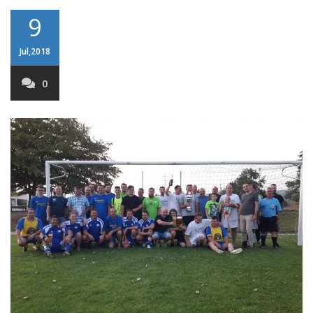
9
Jul,2018
0