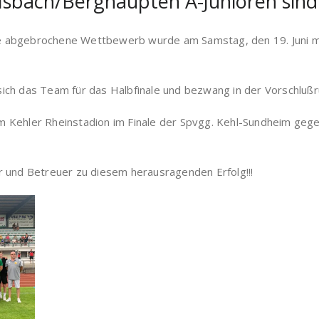
sbach/Berghaupten A-Junioren sind 
 abgebrochene Wettbewerb wurde am Samstag, den 19. Juni mit
te sich das Team für das Halbfinale und bezwang in der Vorschl
Kehler Rheinstadion im Finale der Spvgg. Kehl-Sundheim gegen
r und Betreuer zu diesem herausragenden Erfolg!!!