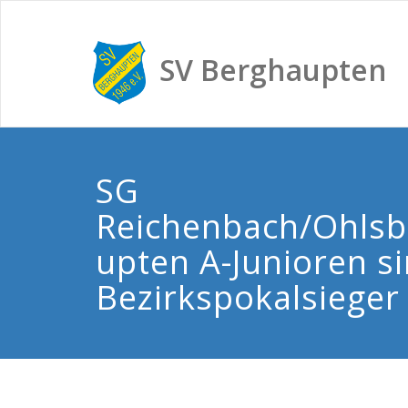
SV Berghaupten
SG
Reichenbach/Ohlsb
upten A-Junioren s
Bezirkspokalsieger