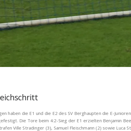
eichschritt
gen haben die E1 und die E2 des SV Berghaupten die E-Junior
gefestigt. Die Tore beim 4:2-Sieg der E1 erzielten Benjamin Be
rafen Ville Stradinger (3), Samuel Fleischmann (2) sowie Luca St