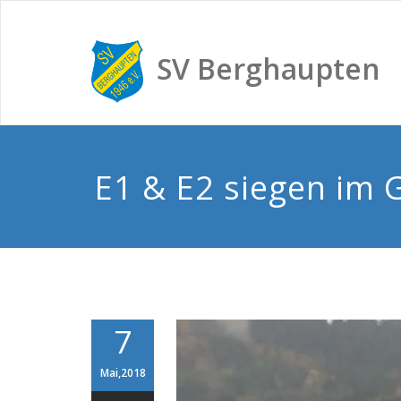
SV Berghaupten
E1 & E2 siegen im G
7
Mai,2018