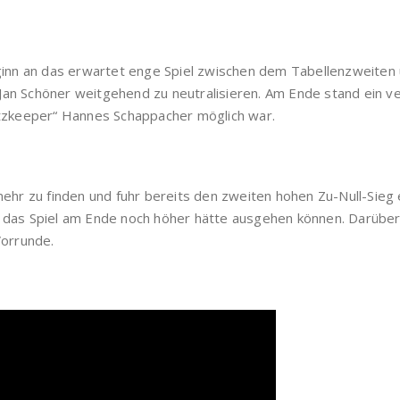
ginn an das erwartet enge Spiel zwischen dem Tabellenzweiten
n Schöner weitgehend zu neutralisieren. Am Ende stand ein ve
atzkeeper“ Hannes Schappacher möglich war.
ehr zu finden und fuhr bereits den zweiten hohen Zu-Null-Sieg e
 das Spiel am Ende noch höher hätte ausgehen können. Darüber
Vorrunde.