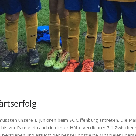
ärtserfolg
mussten unsere E-Junioren beim SC Offenburg antreten. Die Man
s bis zur Pause ein auch in dieser Höhe verdienter 7:1 Zwische
 übertrieben und allzuoft der besser postierte Mitspieler überse