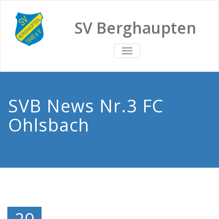
SV Berghaupten
TOGGLE
NAVIGATION
SVB News Nr.3 FC
Ohlsbach
20