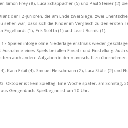
 Simon Frey (8), Luca Schappacher (5) und Paul Steiner (2) die
 Bilanz der F2-Junioren, die am Ende zwei Siege, zwei Unentsch
 zu sehen war, dass sich die Kinder im Vergleich zu den ersten T
 Engelhardt (1), Erik Scötta (1) und Leart Burniki (1).
ch 17 Spielen infolge ohne Niederlage erstmals wieder geschla
usnahme eines Spiels bei allen Einsatz und Einstellung. Auch sin
 sondern auch andere Aufgaben in der mannschaft zu übernehmen
(4), Kann Erbil (4), Samuel Fleischmann (2), Luca Stöhr (2) und Flor
Oktober ist kein Spieltag. Eine Woche später, am Sonntag, 30.
us Gengenbach. Spielbeginn ist um 10 Uhr.