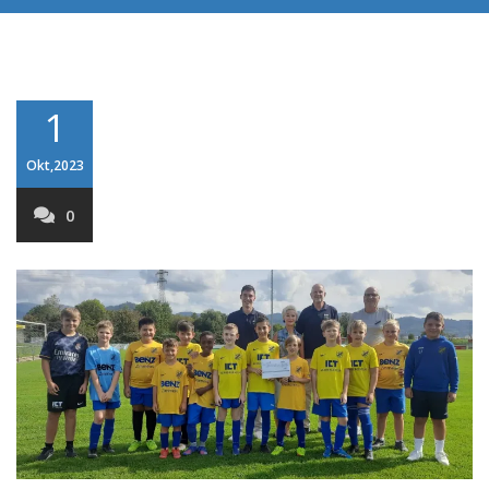
1
Okt,2023
0