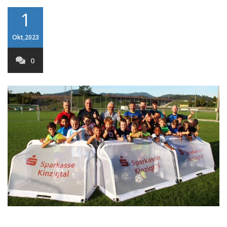
1
Okt,2023
0