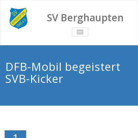
SV Berghaupten
TOGGLE
NAVIGATION
DFB-Mobil begeistert
SVB-Kicker
1