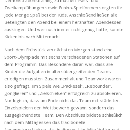
Demonstrationstraining zu machen. Pass- und
Zweikampfübungen sowie Funino-Spielformen sorgten für
jede Menge Spaß bei den Kids. Anschließend ließen alle
Beteiligten den Abend bei einem herzhaften Abendessen
ausklingen. Und wer noch immer nicht genug hatte, konnte
Kicken bis nach Mitternacht.
Nach dem Frühstück am nächsten Morgen stand eine
Sport-Olympiade mit sechs verschiedenen Stationen auf
dem Programm. Das Besondere daran war, dass alle
Kinder die Aufgaben in altersübergreifenden Teams
erledigen mussten. Zusammenhalt und Teamwork waren
also gefragt, um Spiele wie „Packesel“, „Rebounder“,
„Jonglieren“ und „Zielschießen“ erfolgreich zu absolvieren.
Nur logisch, dass am Ende nicht das Team mit stärksten
Einzelspielern den Wettbewerb gewann, sondern das
ausgeglichendste Team. Den Abschluss bildete schließlich
nach dem Mittagessen das traditionelle
Neunmeterschießen, das in diesem Jahr Mika Vetter und