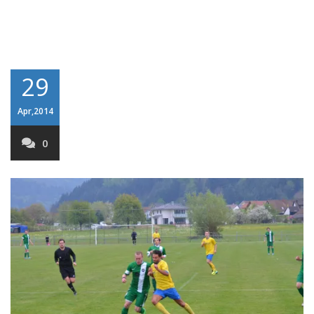
29
Apr,2014
0