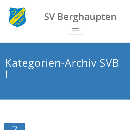
SV Berghaupten
TOGGLE
NAVIGATION
Kategorien-Archiv SVB
I
7