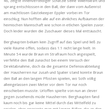
46, zeigte Innenverteidiger Schätzle seine Willenskraft und
sprang entschlossen in den Ball, der dann vom Außenrist
am machtlosen Gästekeeper Eppler vorbei im Tor
einschlug. Nun hofften alle auf ein ähnliches Aufbäumen der
heimischen Mannschaft wie schon in etlichen Spielen zuvor.
Doch leider wurden die Zuschauer dieses Mal enttäuscht.
Berghaupten bekam kein Zugriff auf das Spiel und ließ zu
viele Räume offen, sodass das 1:1 nicht lange hielt. In
Minute 54 wurde Braun im Strafraum hoch angespielt,
verfehlte den Ball zunächst bei einem Versuch der
Direktabnahme, doch da die gesamte Defensivabteilung
der Hausherren nur zusah und Spalier stand konnte Braun
den Ball an den langen Pfosten spielen, wo Soth völlig
alleingelassen zwei Meter vor dem Tor nur noch
einschieben musste. Urloffen spielte von nun an clever
gegen zusehends müde Hausherren. Berghaupten fand
kaum noch bis gar keine Mittel durch das Mittelfeld zu
spielen, eher operierte man mit langen Bällen, die an den