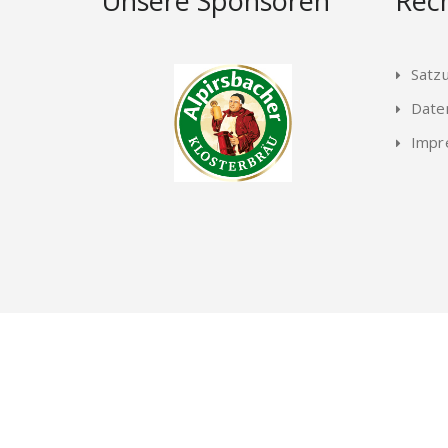
Unsere Sponsoren
Rech
Satz
Date
Impr