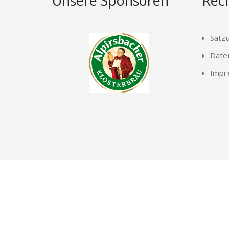
Unsere Sponsoren
Rech
Satz
Date
Impr