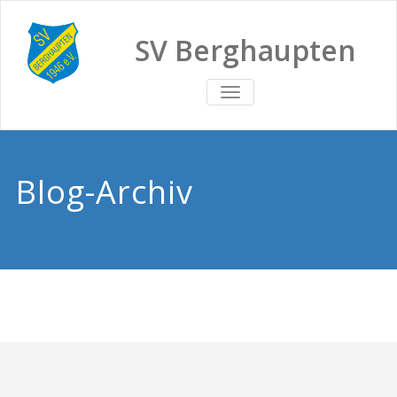
SV Berghaupten
TOGGLE
NAVIGATION
Blog-Archiv