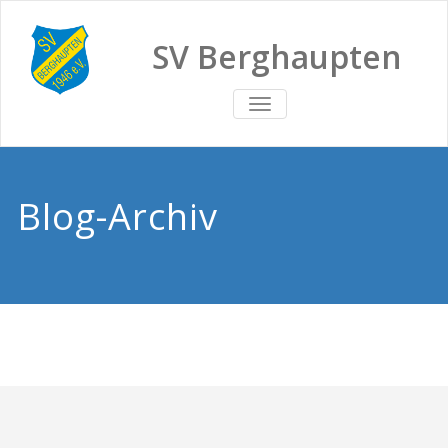
SV Berghaupten
TOGGLE
NAVIGATION
Blog-Archiv