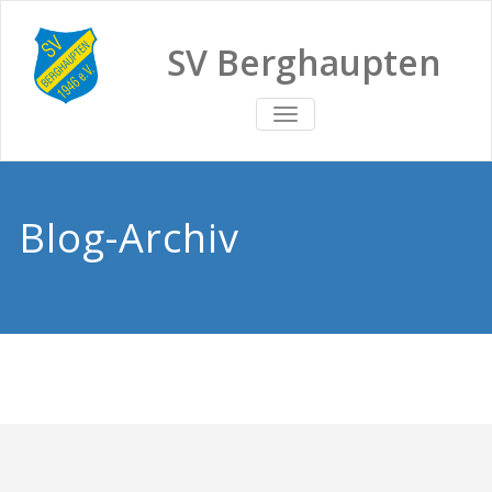
SV Berghaupten
TOGGLE
NAVIGATION
Blog-Archiv