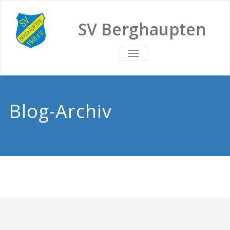
SV Berghaupten
TOGGLE
NAVIGATION
Blog-Archiv